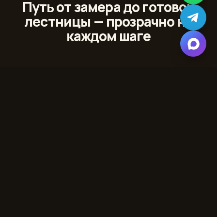
Путь от замера до готовой
лестницы — прозрачно на
каждом шаге
01
Лазерный 3D‑замер
Сканируем проём и помещение с точностью до
миллиметра
02
Проект и 3D‑модель
Показываем лестницу в вашем интерьере до начала