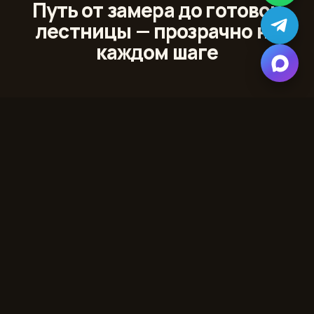
Путь от замера до готовой
лестницы — прозрачно на
каждом шаге
01
Лазерный 3D‑замер
Сканируем проём и помещение с точностью до
миллиметра
02
Проект и 3D‑модель
Показываем лестницу в вашем интерьере до начала