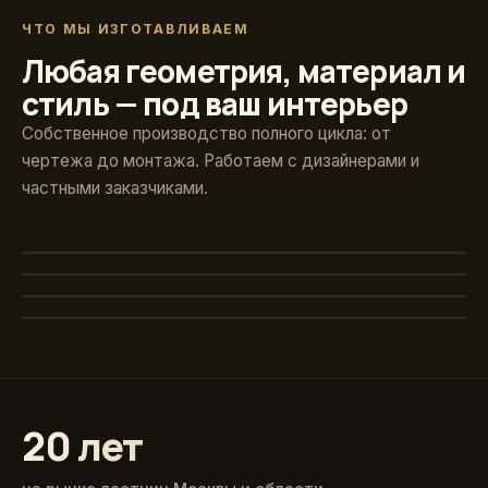
ЧТО МЫ ИЗГОТАВЛИВАЕМ
Любая геометрия, материал и
стиль — под ваш интерьер
Собственное производство полного цикла: от
чертежа до монтажа. Работаем с дизайнерами и
частными заказчиками.
Художественная ковка
Винтовые
Авторские кованые ограждения и поручни
Стекло и больцы
Компактные решения для любых проёмов
Классика из массива
Парящие ступени без видимого каркаса
Точёные балясины, дуб и ясень
20 лет