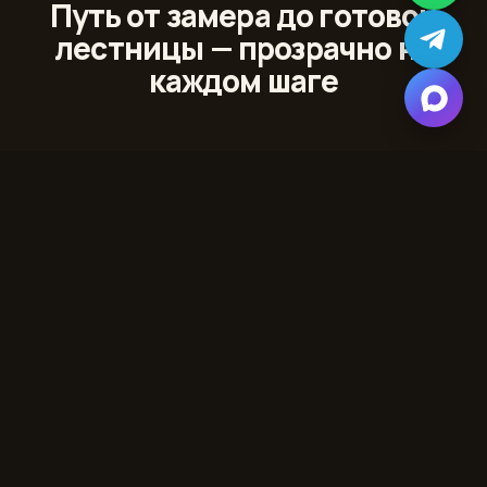
Путь от замера до готовой
лестницы — прозрачно на
каждом шаге
01
Лазерный 3D‑замер
Сканируем проём и помещение с точностью до
миллиметра
02
Проект и 3D‑модель
Показываем лестницу в вашем интерьере до начала