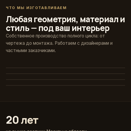
ЧТО МЫ ИЗГОТАВЛИВАЕМ
Любая геометрия, материал и
стиль — под ваш интерьер
Собственное производство полного цикла: от
чертежа до монтажа. Работаем с дизайнерами и
частными заказчиками.
Художественная ковка
Винтовые
Авторские кованые ограждения и поручни
Стекло и больцы
Компактные решения для любых проёмов
Классика из массива
Парящие ступени без видимого каркаса
Точёные балясины, дуб и ясень
20 лет