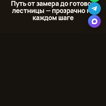
Путь от замера до готовой
лестницы — прозрачно на
каждом шаге
01
Лазерный 3D‑замер
Сканируем проём и помещение с точностью до
миллиметра
02
Проект и 3D‑модель
Показываем лестницу в вашем интерьере до начала