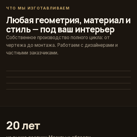
ЧТО МЫ ИЗГОТАВЛИВАЕМ
Любая геометрия, материал и
стиль — под ваш интерьер
Собственное производство полного цикла: от
чертежа до монтажа. Работаем с дизайнерами и
частными заказчиками.
Художественная ковка
Винтовые
Авторские кованые ограждения и поручни
Стекло и больцы
Компактные решения для любых проёмов
Классика из массива
Парящие ступени без видимого каркаса
Точёные балясины, дуб и ясень
20 лет