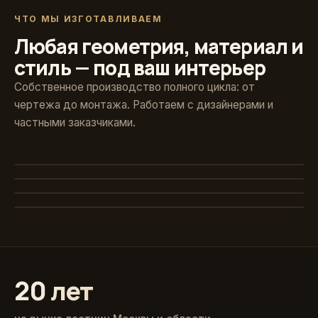
ЧТО МЫ ИЗГОТАВЛИВАЕМ
Любая геометрия, материал и
стиль — под ваш интерьер
Собственное производство полного цикла: от
чертежа до монтажа. Работаем с дизайнерами и
частными заказчиками.
Художественная ковка
Винтовые
Авторские кованые ограждения и поручни
Стекло и больцы
Компактные решения для любых проёмов
Классика из массива
Парящие ступени без видимого каркаса
Точёные балясины, дуб и ясень
20 лет