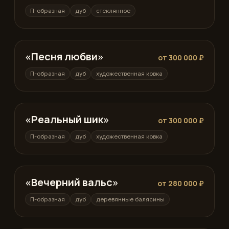
П-образная
дуб
стеклянное
«Песня любви»
П-образная
от 300 000 ₽
П-образная
дуб
художественная ковка
«Реальный шик»
П-образная
от 300 000 ₽
П-образная
дуб
художественная ковка
«Вечерний вальс»
П-образная
от 280 000 ₽
П-образная
дуб
деревянные балясины