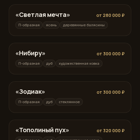
«Светлая мечта»
П-образная
от 280 000 ₽
П-образная
ясень
деревянные балясины
«Нибиру»
П-образная
от 300 000 ₽
П-образная
дуб
художественная ковка
«Зодиак»
П-образная
от 300 000 ₽
П-образная
дуб
стеклянное
«Тополиный пух»
П-образная
от 320 000 ₽