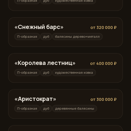
П-образная
дуб
художественная ковка
«Снежный барс»
П-образная
от 320 000 ₽
П-образная
дуб
балясины дерево+металл
«Королева лестниц»
П-образная
от 400 000 ₽
П-образная
дуб
художественная ковка
«Аристократ»
П-образная
от 300 000 ₽
П-образная
дуб
деревянные балясины