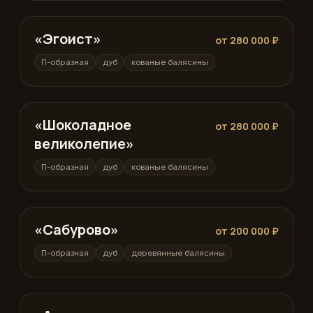
«Эгоист»
П-образная
от 280 000 ₽
П-образная
дуб
кованые балясины
«Шоколадное
П-образная
от 280 000 ₽
великолепие»
П-образная
дуб
кованые балясины
«Сабурово»
П-образная
от 200 000 ₽
П-образная
дуб
деревянные балясины
на 270 градусов