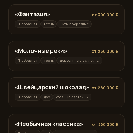
«Фантазия»
П-образная
от 300 000 ₽
П-образная
ясень
щиты прорезные
«Молочные реки»
П-образная
от 260 000 ₽
П-образная
ясень
деревянные балясины
«Швейцарский шоколад»
П-образная
от 280 000 ₽
П-образная
дуб
кованые балясины
«Необычная классика»
П-образная
от 350 000 ₽