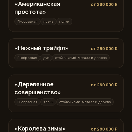
«Американская
П-образная
от 280 000 ₽
простота»
П-образная
ясень
полки
«Нежный трайфл»
Г-образная
от 280 000 ₽
Г-образная
дуб
стойки комб. металл и дерево
«Деревянное
П-образная
от 260 000 ₽
совершенство»
П-образная
ясень
стойки комб. металл и дерево
«Королева зимы»
П-образная
от 280 000 ₽