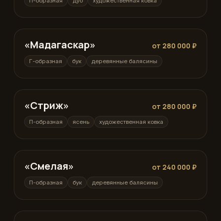
П-образная
дуб
художественная ковка
«Мадагаскар»
Г-образная
от 280 000 ₽
Г-образная
бук
деревянные балясины
«Стриж»
П-образная
от 280 000 ₽
П-образная
ясень
художественная ковка
«Смелая»
П-образная
от 240 000 ₽
П-образная
бук
деревянные балясины