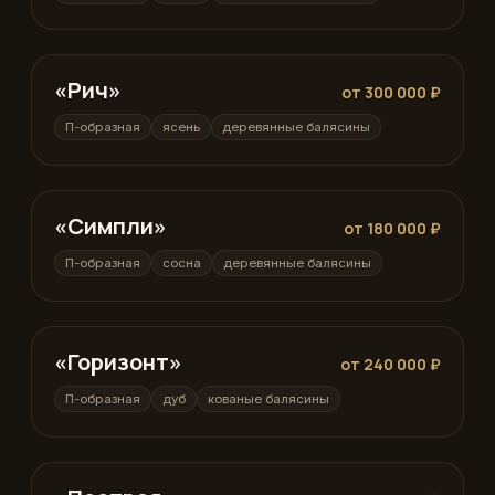
«Рич»
П-образная
от 300 000 ₽
П-образная
ясень
деревянные балясины
«Симпли»
П-образная
от 180 000 ₽
П-образная
сосна
деревянные балясины
«Горизонт»
П-образная
от 240 000 ₽
П-образная
дуб
кованые балясины
П-образная