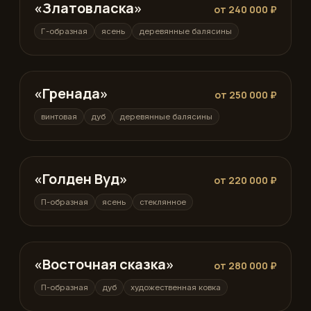
«Златовласка»
Г-образная
от 240 000 ₽
Г-образная
ясень
деревянные балясины
«Гренада»
винтовая
от 250 000 ₽
винтовая
дуб
деревянные балясины
«Голден Вуд»
П-образная
от 220 000 ₽
П-образная
ясень
стеклянное
«Восточная сказка»
П-образная
от 280 000 ₽
П-образная
дуб
художественная ковка