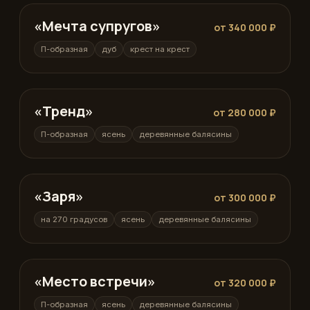
«Мечта супругов»
П-образная
от 340 000 ₽
П-образная
дуб
крест на крест
«Тренд»
П-образная
от 280 000 ₽
П-образная
ясень
деревянные балясины
«Заря»
на 270 градусов
от 300 000 ₽
на 270 градусов
ясень
деревянные балясины
«Место встречи»
П-образная
от 320 000 ₽
П-образная
ясень
деревянные балясины