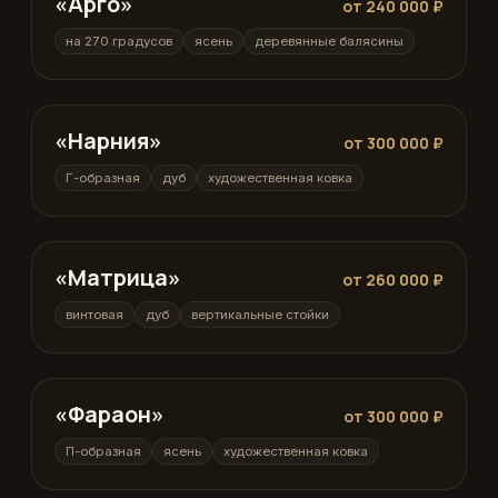
«Арго»
от 240 000 ₽
на 270 градусов
ясень
деревянные балясины
«Нарния»
Г-образная
от 300 000 ₽
Г-образная
дуб
художественная ковка
«Матрица»
винтовая
от 260 000 ₽
винтовая
дуб
вертикальные стойки
«Фараон»
П-образная
от 300 000 ₽
П-образная
ясень
художественная ковка