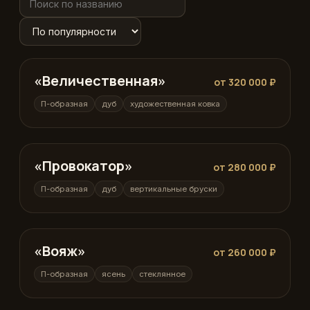
«Величественная»
П-образная
от 320 000 ₽
П-образная
дуб
художественная ковка
«Провокатор»
П-образная
от 280 000 ₽
П-образная
дуб
вертикальные бруски
«Вояж»
П-образная
от 260 000 ₽
П-образная
ясень
стеклянное