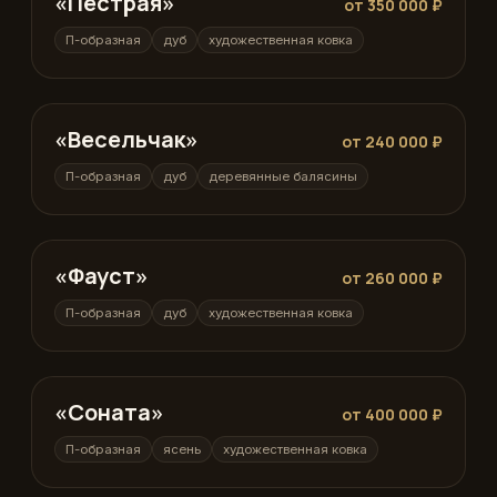
«Пестрая»
от 350 000 ₽
П-образная
дуб
художественная ковка
«Весельчак»
П-образная
от 240 000 ₽
П-образная
дуб
деревянные балясины
«Фауст»
П-образная
от 260 000 ₽
П-образная
дуб
художественная ковка
«Соната»
П-образная
от 400 000 ₽
П-образная
ясень
художественная ковка