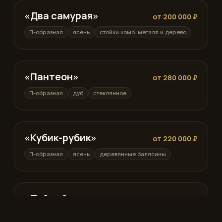
«Два самурая»
П-образная
от 200 000 ₽
П-образная
ясень
стойки комб. металл и дерево
«Пантеон»
П-образная
от 280 000 ₽
П-образная
дуб
стеклянное
«Кубик-рубик»
П-образная
от 220 000 ₽
П-образная
ясень
деревянные балясины
«Тайный агент»
П-образная
от 260 000 ₽
П-образная
ясень
вертикальные бруски