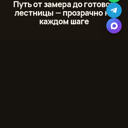
Путь от замера до готовой
лестницы — прозрачно на
каждом шаге
01
Лазерный 3D‑замер
Сканируем проём и помещение с точностью до
миллиметра
02
Проект и 3D‑модель
Показываем лестницу в вашем интерьере до начала