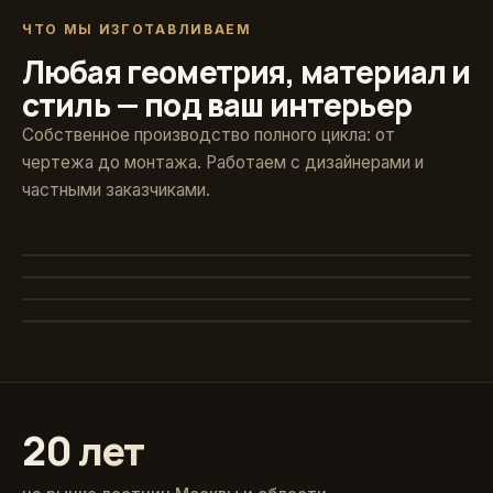
ЧТО МЫ ИЗГОТАВЛИВАЕМ
Любая геометрия, материал и
стиль — под ваш интерьер
Собственное производство полного цикла: от
чертежа до монтажа. Работаем с дизайнерами и
частными заказчиками.
Художественная ковка
Винтовые
Авторские кованые ограждения и поручни
Стекло и больцы
Компактные решения для любых проёмов
Классика из массива
Парящие ступени без видимого каркаса
Точёные балясины, дуб и ясень
20 лет