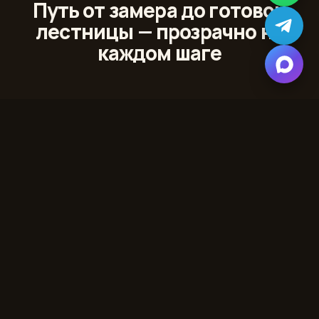
Путь от замера до готовой
лестницы — прозрачно на
каждом шаге
01
Лазерный 3D‑замер
Сканируем проём и помещение с точностью до
миллиметра
02
Проект и 3D‑модель
Показываем лестницу в вашем интерьере до начала