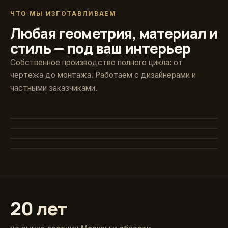
ЧТО МЫ ИЗГОТАВЛИВАЕМ
Любая геометрия, материал и
стиль — под ваш интерьер
Собственное производство полного цикла: от
чертежа до монтажа. Работаем с дизайнерами и
частными заказчиками.
Художественная ковка
Винтовые
Авторские кованые ограждения и поручни
Стекло и больцы
Компактные решения для любых проёмов
Классика из массива
Парящие ступени без видимого каркаса
Точёные балясины, дуб и ясень
20 лет