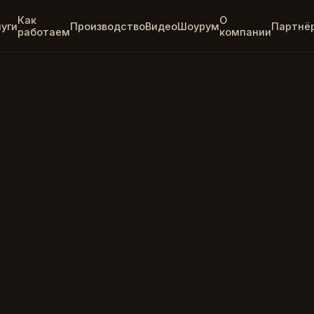
Как
О
луги
Производство
Видео
Шоурум
Партнё
работаем
компании