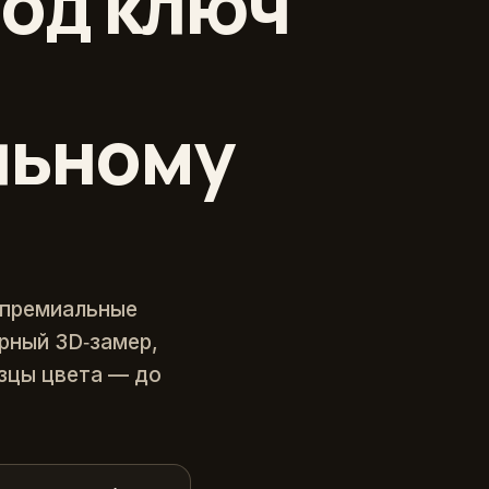
од ключ
льному
 премиальные
ерный 3D‑замер,
зцы цвета — до