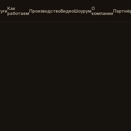
Как
О
луги
Производство
Видео
Шоурум
Партнё
работаем
компании