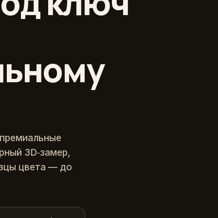
од ключ
льному
 премиальные
ерный 3D‑замер,
зцы цвета — до