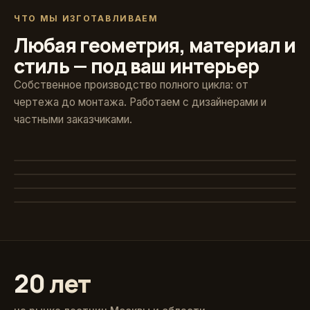
ЧТО МЫ ИЗГОТАВЛИВАЕМ
Любая геометрия, материал и
стиль — под ваш интерьер
Собственное производство полного цикла: от
чертежа до монтажа. Работаем с дизайнерами и
частными заказчиками.
Художественная ковка
Винтовые
Авторские кованые ограждения и поручни
Стекло и больцы
Компактные решения для любых проёмов
Классика из массива
Парящие ступени без видимого каркаса
Точёные балясины, дуб и ясень
20 лет