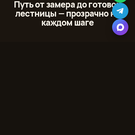
Путь от замера до готовой
лестницы — прозрачно на
каждом шаге
01
Лазерный 3D‑замер
Сканируем проём и помещение с точностью до
миллиметра
02
Проект и 3D‑модель
Показываем лестницу в вашем интерьере до начала