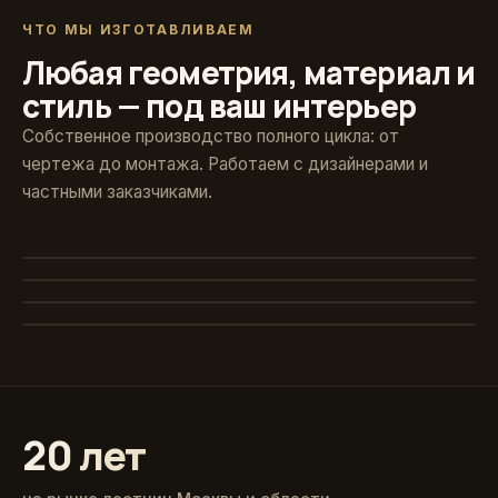
ЧТО МЫ ИЗГОТАВЛИВАЕМ
Любая геометрия, материал и
стиль — под ваш интерьер
Собственное производство полного цикла: от
чертежа до монтажа. Работаем с дизайнерами и
частными заказчиками.
Художественная ковка
Винтовые
Авторские кованые ограждения и поручни
Стекло и больцы
Компактные решения для любых проёмов
Классика из массива
Парящие ступени без видимого каркаса
Точёные балясины, дуб и ясень
20 лет