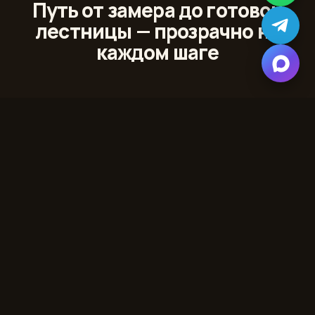
Путь от замера до готовой
лестницы — прозрачно на
каждом шаге
01
Лазерный 3D‑замер
Сканируем проём и помещение с точностью до
миллиметра
02
Проект и 3D‑модель
Показываем лестницу в вашем интерьере до начала